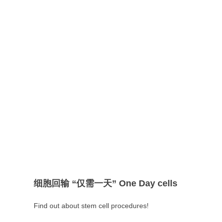
细胞回输 “仅需一天” One Day cells
Find out about stem cell procedures!