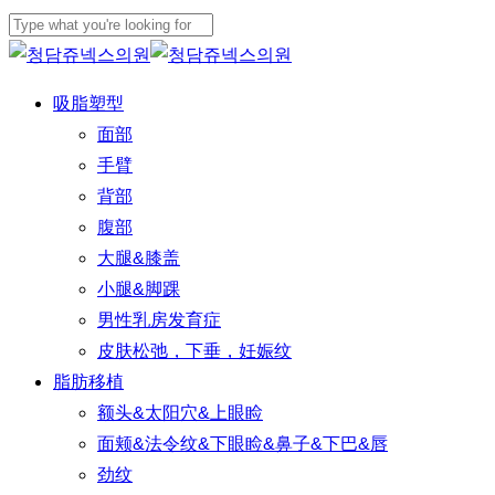
Play
Skip
Video
to
Close
main
Search
Menu
吸脂塑型
content
面部
手臂
背部
腹部
大腿&膝盖
小腿&脚踝
男性乳房发育症
皮肤松弛，下垂，妊娠纹
脂肪移植
额头&太阳穴&上眼睑
面颊&法令纹&下眼睑&鼻子&下巴&唇
劲纹