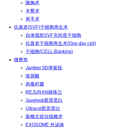
隆胸术
丰臀术
再手术
抗衰老(SVF)干细胞再生术
自体脂肪SVF充间质干细胞
抗衰老干细胞再生术(One day cell)
干细胞(CELL-Banking)
微整形
Jamber 3D弹簧线
玻尿酸
肉毒杆菌
REJURAN丽珠兰
Juvelook胶原蛋白
Ultracol胶原蛋白
新概念提拉线雕术
EXOSOME 外泌体