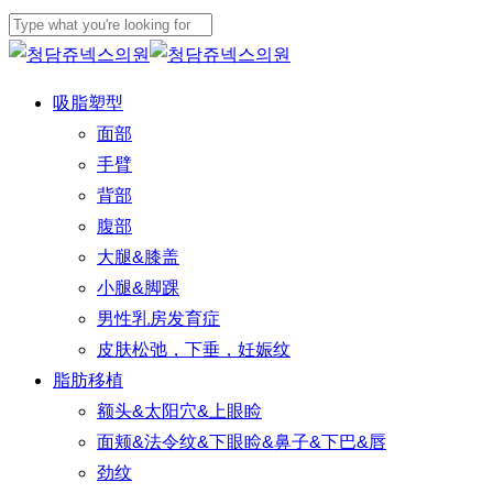
Skip
to
Close
main
Search
Menu
吸脂塑型
content
面部
手臂
背部
腹部
大腿&膝盖
小腿&脚踝
男性乳房发育症
皮肤松弛，下垂，妊娠纹
脂肪移植
额头&太阳穴&上眼睑
面颊&法令纹&下眼睑&鼻子&下巴&唇
劲纹