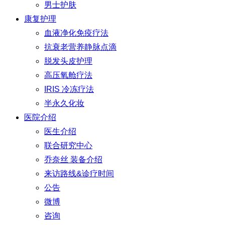
男士护肤
康复护理
血液净化免疫疗法
抗衰老营养静脉点滴
脱发头皮护理
高压氧舱疗法
IRIS 冷冻疗法
半永久化妆
医院介绍
医生介绍
联合研究中心
乔奈丝 装备介绍
来访路线&诊疗时间
公告
微博
咨询