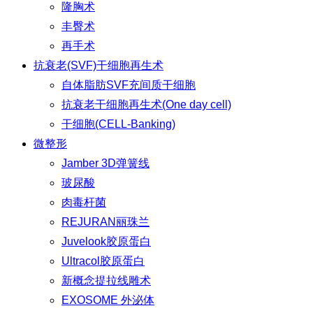
隆胸术
丰臀术
再手术
抗衰老(SVF)干细胞再生术
自体脂肪SVF充间质干细胞
抗衰老干细胞再生术(One day cell)
干细胞(CELL-Banking)
微整形
Jamber 3D弹簧线
玻尿酸
肉毒杆菌
REJURAN丽珠兰
Juvelook胶原蛋白
Ultracol胶原蛋白
新概念提拉线雕术
EXOSOME 外泌体